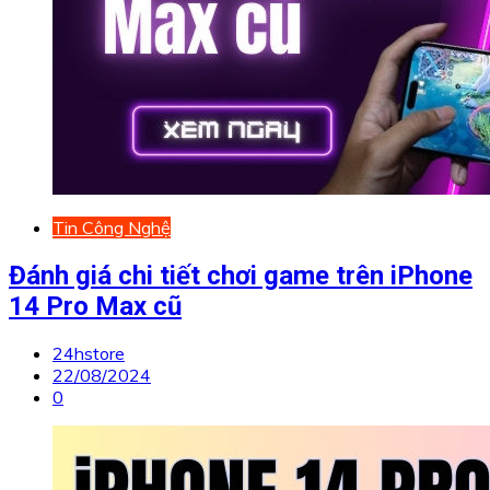
Tin Công Nghệ
Đánh giá chi tiết chơi game trên iPhone
14 Pro Max cũ
24hstore
22/08/2024
0