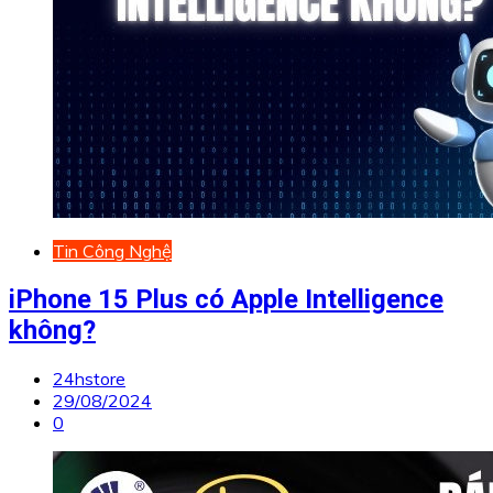
Tin Công Nghệ
iPhone 15 Plus có Apple Intelligence
không?
24hstore
29/08/2024
0