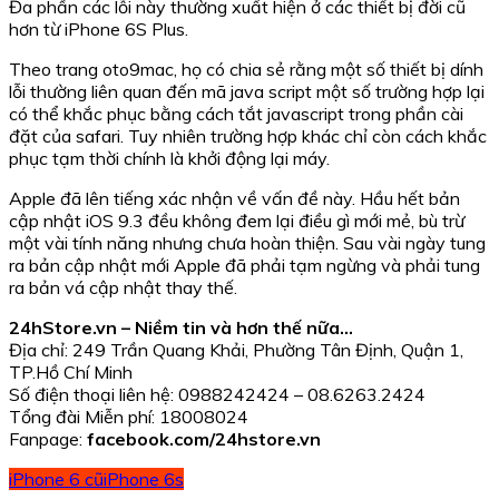
Đa phần các lỗi này thường xuất hiện ở các thiết bị đời cũ
hơn từ iPhone 6S Plus.
Theo trang oto9mac, họ có chia sẻ rằng một số thiết bị dính
lỗi thường liên quan đến mã java script một số trường hợp lại
có thể khắc phục bằng cách tắt javascript trong phần cài
đặt của safari. Tuy nhiên trường hợp khác chỉ còn cách khắc
phục tạm thời chính là khởi động lại máy.
Apple đã lên tiếng xác nhận về vấn đề này. Hầu hết bản
cập nhật iOS 9.3 đều không đem lại điều gì mới mẻ, bù trừ
một vài tính năng nhưng chưa hoàn thiện. Sau vài ngày tung
ra bản cập nhật mới Apple đã phải tạm ngừng và phải tung
ra bản vá cập nhật thay thế.
24hStore.vn – Niềm tin và hơn thế nữa…
Địa chỉ: 249 Trần Quang Khải, Phường Tân Định, Quận 1,
TP.Hồ Chí Minh
Số điện thoại liên hệ: 0988242424 – 08.6263.2424
Tổng đài Miễn phí: 18008024
Fanpage:
facebook.com/24hstore.vn
iPhone 6 cũ
iPhone 6s