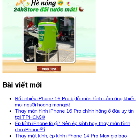
Bài viết mới
Rất nhiều iPhone 16 Pro bị lỗi màn hình cảm ứng khiến
mọi người hoang mang￼
Thay màn hình iPhone 16 Pro chính hãng ở đâu uy tín
tại TPHCM￼
Ép kính iPhone là gì? Nên ép kính hay thay màn hình
cho iPhone￼
Thay mặt kính, ép kính iPhone 14 Pro Max giá bao