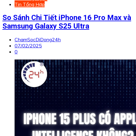
Tin Tổng Hợp
So Sánh Chi Tiết iPhone 16 Pro Max và
Samsung Galaxy S25 Ultra
ChamSocDiDong24h
07/02/2025
0