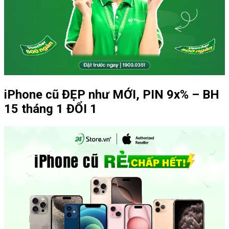
iPhone cũ ĐẸP như MỚI, PIN 9x% – BH
15 tháng 1 ĐỔI 1