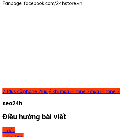
Fanpage: facebook.com/24hstore.vn
7 Plus cũ
iphone 7
lưu ý khi mua iPhone 7
mua iPhone 7
seo24h
Điều hướng bài viết
Trước
Tiếp theo