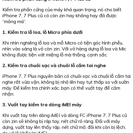
Kiểm tra phần cứng của máy khá quan trọng, nó cho biết
iPhone 7, 7 Plus cũ có còn zin hay không hay đã được
“mông má”.
1. Kiểm tra lỗ loa, lỗ Micro phía dưới
Khi nhìn nghiêng lỗ loa và mỗ Micro có tiện góc hình phễu,
nhìn vào sáng là vỏ còn zin. Với vỏ hàng dựng lỗ loa và Mic
không được tiện vát miệng lỗ mà thẳng, cạnh sắc.
2. Kiểm tra chuôi sạc và chuôi lỗ cắm tai nghe
iPhone 7, 7 Plus nguyên bản có chuôi sạc và chuôi lỗ cắm tai
nghe rất vừa vặn, không bị nhô lên hay tụt thấp so với sườn
máy. Để kiểm tra chính xác, bạn có thể vuốt tay để cảm
nhận.
3. Vuốt tay kiểm tra dòng iMEI máy
Khi vuốt tay trên dòng iMEI và dòng FC iPhone 7, 7 Plus cũ
còn zin sẽ không bị ráp tay, nét chữ rõ ràng. Đối với máy
dựng, vuốt tay lên thấy ráp, nét chữ mờ, đôi khi còn bị lệch,