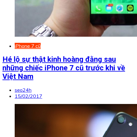
iPhone 7 cũ
Hé lộ sự thật kinh hoàng đằng sau
những chiếc iPhone 7 cũ trước khi về
Việt Nam
seo24h
15/02/2017