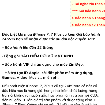
Đặc biệt khi mua iPhone 7, 7 Plus cũ kèm Gói bảo hành
24hVip bạn sẽ nhận được các ưu đãi độc quyền sau:
– Bảo hành lên đến 12 tháng
-Tặng gói BẢO HIỂM RƠI VỠ MẶT KÍNH
– Bảo hành VIP chỉ áp dụng cho máy Zin Đẹp.
– Hỗ trợ tạo ID Apple, cài đặt phần mềm ứng dụng,
Games, Video, Music… miễn phí.
Nếu phát hiện iPhone 7, 7Plus cũ tại 24hStore có bất cứ
dấu hiệu nào là hàng giả, hàng nhái kém chất lượng, hàng
trôi nổi không rõ nguồn gốc, hãy phản ánh và bạn sẽ được
đền bù gấp 10 lần giá trị sản phẩm và được tặng kèm 1
iPhone 7 Plus! Không chỉ có vậy, 24hStore còn là nơi bán