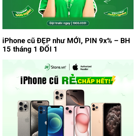
iPhone cũ ĐẸP như MỚI, PIN 9x% – BH
15 tháng 1 ĐỔI 1