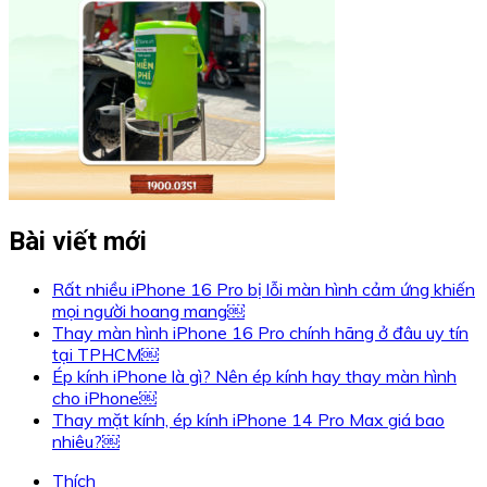
Bài viết mới
Rất nhiều iPhone 16 Pro bị lỗi màn hình cảm ứng khiến
mọi người hoang mang￼
Thay màn hình iPhone 16 Pro chính hãng ở đâu uy tín
tại TPHCM￼
Ép kính iPhone là gì? Nên ép kính hay thay màn hình
cho iPhone￼
Thay mặt kính, ép kính iPhone 14 Pro Max giá bao
nhiêu?￼
Thích