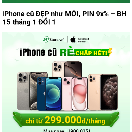
iPhone cũ ĐẸP như MỚI, PIN 9x% – BH
15 tháng 1 ĐỔI 1