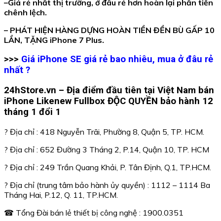
–Giá rẻ nhất thị trường, ở đâu rẻ hơn hoàn lại phần tiền
chênh lệch.
– PHÁT HIỆN HÀNG DỰNG HOÀN TIỀN ĐỀN BÙ GẤP 10
LẦN, TẶNG iPhone 7 Plus.
>>>
Giá iPhone SE giá rẻ bao nhiêu, mua ở đâu rẻ
nhất ?
24hStore.vn – Địa điểm đầu tiên tại Việt Nam bán
iPhone Likenew Fullbox ĐỘC QUYỀN bảo hành 12
tháng 1 đổi 1
? Địa chỉ : 418 Nguyễn Trãi, Phường 8, Quận 5, TP. HCM.
? Địa chỉ : 652 Đường 3 Tháng 2, P.14, Quận 10, TP. HCM
? Địa chỉ : 249 Trần Quang Khải, P. Tân Định, Q.1, TP.HCM.
? Địa chỉ (trung tâm bảo hành ủy quyền) : 1112 – 1114 Ba
Tháng Hai, P.12, Q. 11, TP.HCM.
☎ Tổng Đài bán lẻ thiết bị công nghệ : 1900.0351