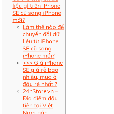
liệu gì trên iPhone
SE cũ sang iPhone
mới?
Làm thế nào để
chuyển đổi dữ
liệu từ iPhone
SE cũ sang
iPhone mới?
>>> Giá iPhone
SE giá rẻ bao
nhiêu, mua ở
đâu rẻ nhất ?
24hStore.vn –
Địa điểm đầu
tiên tại Việt
Nam bán