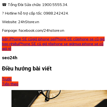
☎ Tổng Đài Sửa chữa: 1900.5555.34.
? Hotline hỗ trợ cấp tốc: 0988.242424.
Website: 24hStore.vn
Fanpage: facebook.com/24hstore.vn
bán iPhone SE cũ
giá iphone se
iPhone SE cũ
iphone se cũ giá
bao nhiêu
iPhone SE cũ giá rẻ
iphone se giá
mua iphone se cũ
giá rẻ
seo24h
Điều hướng bài viết
Trước
Tiếp theo