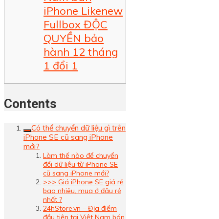
iPhone Likenew
Fullbox ĐỘC
QUYỀN bảo
hành 12 tháng
1 đổi 1
Contents
Có thể chuyển dữ liệu gì trên
iPhone SE cũ sang iPhone
mới?
Làm thế nào để chuyển
đổi dữ liệu từ iPhone SE
cũ sang iPhone mới?
>>> Giá iPhone SE giá rẻ
bao nhiêu, mua ở đâu rẻ
nhất ?
24hStore.vn – Địa điểm
đầu tiên tại Việt Nam bán