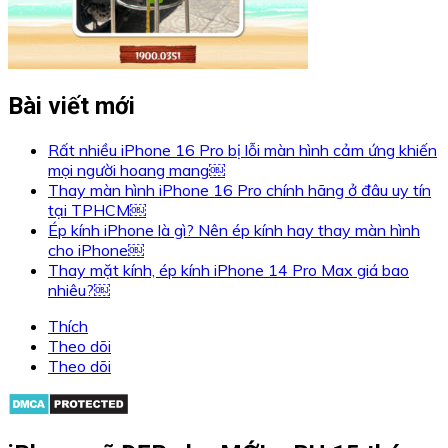
Bài viết mới
Rất nhiều iPhone 16 Pro bị lỗi màn hình cảm ứng khiến
mọi người hoang mang￼
Thay màn hình iPhone 16 Pro chính hãng ở đâu uy tín
tại TPHCM￼
Ép kính iPhone là gì? Nên ép kính hay thay màn hình
cho iPhone￼
Thay mặt kính, ép kính iPhone 14 Pro Max giá bao
nhiêu?￼
Thích
Theo dõi
Theo dõi