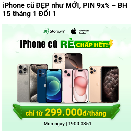
iPhone cũ ĐẸP như MỚI, PIN 9x% – BH
15 tháng 1 ĐỔI 1