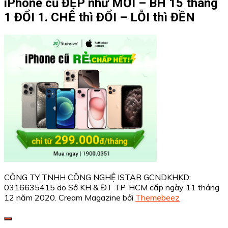
iPhone cũ ĐẸP như MỚI – BH 15 tháng
1 ĐỔI 1. CHÊ thì ĐỔI – LỖI thì ĐỀN
CÔNG TY TNHH CÔNG NGHỆ ISTAR GCNDKHKD:
0316635415 do Sở KH & ĐT TP. HCM cấp ngày 11 tháng
12 năm 2020.
Cream Magazine bởi
Themebeez