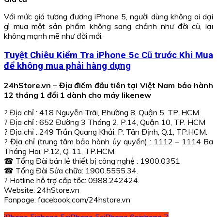
Với mức giá tương đương iPhone 5, người dùng không ai dại
gì mua một sản phẩm không sang chảnh như đời cũ, lại
không mạnh mẽ như đời mới.
Tuyệt Chiêu Kiểm Tra iPhone 5c Cũ trước Khi Mua
để không mua phải hàng dựng
24hStore.vn – Địa điểm đầu tiên tại Việt Nam bảo hành
12 tháng 1 đổi 1 dành cho máy likenew
? Địa chỉ : 418 Nguyễn Trãi, Phường 8, Quận 5, TP. HCM.
? Địa chỉ : 652 Đường 3 Tháng 2, P.14, Quận 10, TP. HCM
? Địa chỉ : 249 Trần Quang Khải, P. Tân Định, Q.1, TP.HCM.
? Địa chỉ (trung tâm bảo hành ủy quyền) : 1112 – 1114 Ba
Tháng Hai, P.12, Q. 11, TP.HCM.
☎ Tổng Đài bán lẻ thiết bị công nghệ : 1900.0351
☎ Tổng Đài Sửa chữa: 1900.5555.34.
? Hotline hỗ trợ cấp tốc: 0988.242424.
Website: 24hStore.vn
Fanpage: facebook.com/24hstore.vn
iPhone 5
iphone 5c
iPhone 5s
iPhone 6s
iphone 7