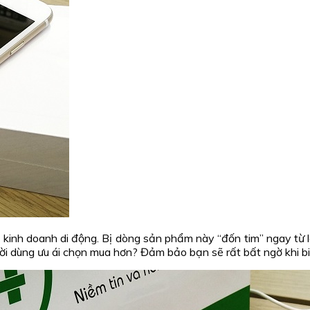
g kinh doanh di động. Bị dòng sản phẩm này “đốn tim” ngay từ lầ
ười dùng ưu ái chọn mua hơn? Đảm bảo bạn sẽ rất bất ngờ khi bi