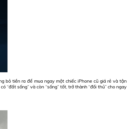
ng bỏ tiền ra để mua ngay một chiếc iPhone cũ giá rẻ và tận
ẻ có “đất sống” và còn “sống” tốt, trở thành “đối thủ” cho ngay