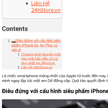
Liên Hệ
24hStore.vn
Contents
Điêu đứng với cấu hình siêu
phẩm iPhone 6s, 6s Plus cũ
giá rẻ
Chương trình khuyến mãi
hậu mãi hấp dẫn chỉ có
duy nhất tại 24hstore:
Liên Hệ 24hStore.vn
Là chiếc smartphone mỏng nhất của Apple từ trước đến nay, i
mình ngay lập tức một em Dế đẳng cấp. Quả táo quyết định tr
Điêu đứng với cấu hình siêu phẩm iPhone 