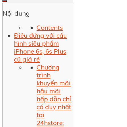
Nội dung
Contents
Điêu đứng với cấu
hình siêu phẩm
iPhone 6s, 6s Plus
cũ giá rẻ
Chương
trình
khuyến mãi
hậu mãi
hấp dẫn chỉ
có duy nhất
tại
24hstore: