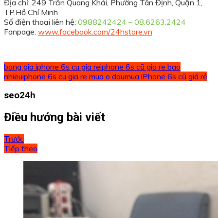
Địa chỉ: 249 Trần Quang Khải, Phường Tân Định, Quận 1,
TP.Hồ Chí Minh
Số điện thoại liên hệ
:
0988242424 – 08.6263.2424
Fanpage
:
www.facebook.com/24hstore.vn
bang gia iphone 6s cu gia re
iphone 6s cũ gia re bao
nhieu
iphone 6s cu gia re mua o dau
mua iPhone 6s cũ giá rẻ
seo24h
Điều hướng bài viết
Trước
Tiếp theo