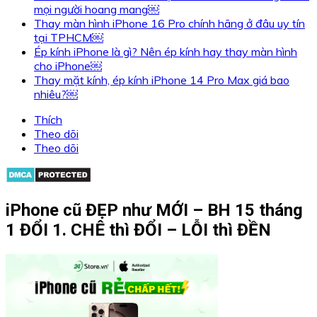
mọi người hoang mang￼
Thay màn hình iPhone 16 Pro chính hãng ở đâu uy tín
tại TPHCM￼
Ép kính iPhone là gì? Nên ép kính hay thay màn hình
cho iPhone￼
Thay mặt kính, ép kính iPhone 14 Pro Max giá bao
nhiêu?￼
Thích
Theo dõi
Theo dõi
iPhone cũ ĐẸP như MỚI – BH 15 tháng
1 ĐỔI 1. CHÊ thì ĐỔI – LỖI thì ĐỀN