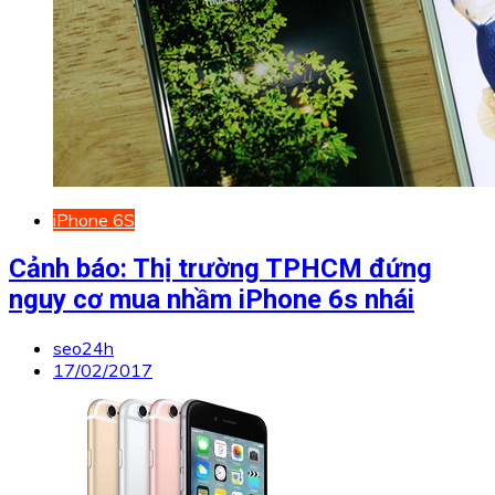
iPhone 6S
Cảnh báo: Thị trường TPHCM đứng
nguy cơ mua nhầm iPhone 6s nhái
seo24h
17/02/2017