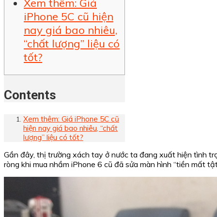
Xem thêm: Giá
iPhone 5C cũ hiện
nay giá bao nhiêu,
“chất lượng” liệu có
tốt?
Contents
Xem thêm: Giá iPhone 5C cũ
hiện nay giá bao nhiêu, “chất
lượng” liệu có tốt?
Gần đây, thị trường xách tay ở nước ta đang xuất hiện tình tr
ròng khi mua nhầm iPhone 6 cũ đã sửa màn hình “tiền mất tậ