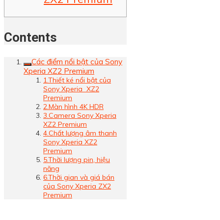
Contents
Các điểm nổi bật của Sony
Xperia XZ2 Premium
1.Thiết ké nổi bật của
Sony Xperia XZ2
Premium
2.Màn hình 4K HDR
3.Camera Sony Xperia
XZ2 Premium
4.Chất lượng âm thanh
Sony Xperia XZ2
Premium
5.Thời lượng pin, hiệu
năng
6.Thời gian và giá bán
của Sony Xperia ZX2
Premium