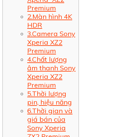
Premium
2.Màn hình 4K
HDR
3.Camera Sony
Xperia XZ2
Premium
4.Chất lượng
âm thanh Sony
Xperia XZ2
Premium
5.Thời lượng
pin, hiệu năng
6.Thời gian và
giá bán của
Sony Xperia
ZX2 Premium