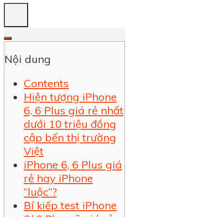
Nội dung
Contents
Hiện tượng iPhone
6, 6 Plus giá rẻ nhất
dưới 10 triệu đồng
cập bến thị trường
Việt
iPhone 6, 6 Plus giá
rẻ hay iPhone
“luộc”?
Bí kiếp test iPhone