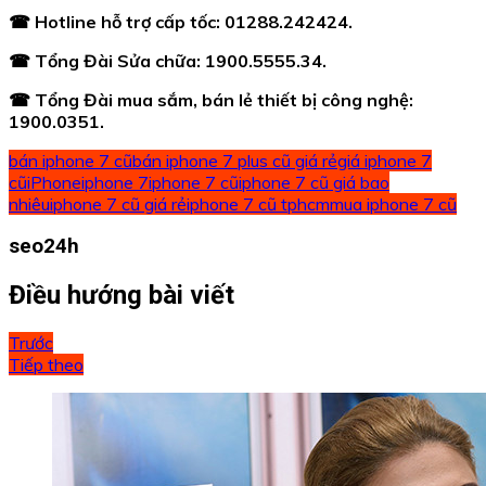
☎
Hotline hỗ trợ cấp tốc: 01288.242424.
☎
Tổng Đài Sửa chữa: 1900.5555.34.
☎
Tổng Đài mua sắm, bán lẻ thiết bị công nghệ:
1900.0351.
bán iphone 7 cũ
bán iphone 7 plus cũ giá rẻ
giá iphone 7
cũ
iPhone
iphone 7
iphone 7 cũ
iphone 7 cũ giá bao
nhiêu
iphone 7 cũ giá rẻ
iphone 7 cũ tphcm
mua iphone 7 cũ
seo24h
Điều hướng bài viết
Trước
Tiếp theo