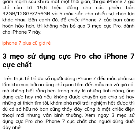
giảm mạnh sau khi ra mắt một thời gian, thì giá iPhone 7 giá
chỉ còn từ 15,6 triệu đồng cho các phiên bản
32GB/128GB/256GB và 5 màu sắc cho nhiều sự chọn lựa
khác nhau. Bên cạnh đó, để chiếc iPhone 7 của bạn càng
hoàn hảo hơn, thì không nên bỏ qua 3 mẹo cực Pro. dành
cho iPhone 7 này.
iphone 7 plus cũ giá rẻ
3 mẹo sử dụng cực Pro cho iPhone 7
cực chất
Trên thực tế thì đa số người dùng iPhone 7 đều mắc phải sai
lầm khi mua, bởi ai cũng chỉ quan tâm đến mẫu mã và giá cả,
mà không biết rằng bên trong máy là những tính năng, ứng
dụng cực hay mà nếu không được chuyên gia chia sẻ hay
những ai thích tìm tòi, khám phá mới trải nghiệm hết được thì
dù có sở hữu nó bạn cũng thấy đây cũng là một chiếc điện
thoại mới nhưng vẫn bình thường. Xem ngay 3 mẹo sử
dụng cực Pro cho iPhone 7 cực chất cho người dùng dưới
đây nhé!