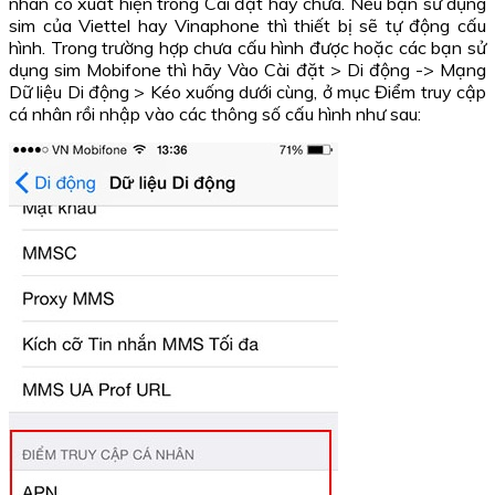
nhân có xuất hiện trong Cài đặt hay chưa. Nếu bạn sử dụng
sim của Viettel hay Vinaphone thì thiết bị sẽ tự động cấu
hình. Trong trường hợp chưa cấu hình được hoặc các bạn sử
dụng sim Mobifone thì hãy Vào Cài đặt > Di động -> Mạng
Dữ liệu Di động > Kéo xuống dưới cùng, ở mục Điểm truy cập
cá nhân rồi nhập vào các thông số cấu hình như sau: