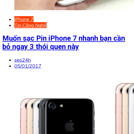
iPhone 7
Tin Công Nghệ
Muốn sạc Pin iPhone 7 nhanh bạn cần
bỏ ngay 3 thói quen này
seo24h
05/01/2017