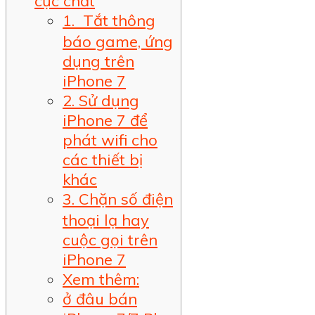
cực chất
1.  Tắt thông
báo game, ứng
dụng trên
iPhone 7
2. Sử dụng
iPhone 7 để
phát wifi cho
các thiết bị
khác
3. Chặn số điện
thoại lạ hay
cuộc gọi trên
iPhone 7
Xem thêm:
ở đâu bán