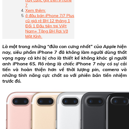
hay cuộc gọi trên iPhone
7
Xem thêm:
ở đâu bán iPhone 7/7 Plus
cũ giá rẻ BH 12 tháng 1
Đổi 1 Đầu tiên tại Việt
Nam+ Tặng BH Rơi Vỡ
Mặt Kính
Là một trong những “đứa con cưng nhất” của Apple hiện
nay, siêu phẩm iPhone 7 đã không làm người dùng thất
vọng ngay cả khi bị cho là thiết kế không khác gì người
anh iPhone 6S.
Rõ ràng là chiếc iPhone 7 này có sự cải
tiến và hoàn thiện hơn về thời lượng pin, camera và
những tính năng cực chất so với phiên bản tiền nhiệm
trước đó.