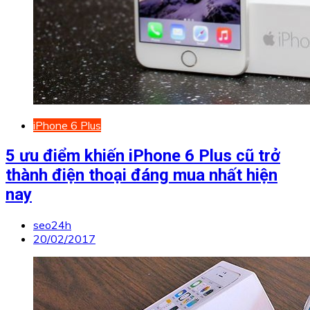
iPhone 6 Plus
5 ưu điểm khiến iPhone 6 Plus cũ trở
thành điện thoại đáng mua nhất hiện
nay
seo24h
20/02/2017