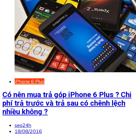
iPhone 6 Plus
Có nên mua trả góp iPhone 6 Plus ? Chi
phí trả trước và trả sau có chênh lệch
nhiều không ?
seo24h
18/08/2016