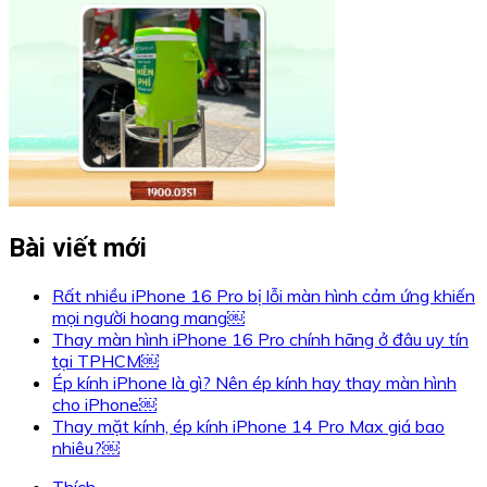
Bài viết mới
Rất nhiều iPhone 16 Pro bị lỗi màn hình cảm ứng khiến
mọi người hoang mang￼
Thay màn hình iPhone 16 Pro chính hãng ở đâu uy tín
tại TPHCM￼
Ép kính iPhone là gì? Nên ép kính hay thay màn hình
cho iPhone￼
Thay mặt kính, ép kính iPhone 14 Pro Max giá bao
nhiêu?￼
Thích