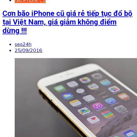
Giá iPhone Cũ
Cơn bão iPhone cũ giá rẻ tiếp tục đổ bộ
tại Việt Nam, giá giảm không điểm
dừng !!!
seo24h
25/09/2016