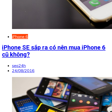
iPhone 6
iPhone SE sắp ra có nên mua iPhone 6
cũ không?
seo24h
24/08/2016