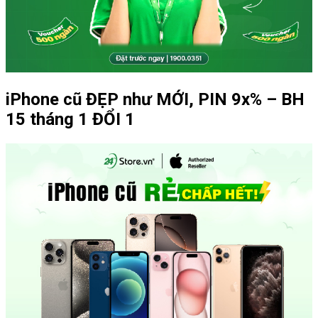
iPhone cũ ĐẸP như MỚI, PIN 9x% – BH
15 tháng 1 ĐỔI 1