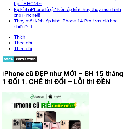
tại TPHCM￼
Ép kính iPhone là gì? Nên ép kính hay thay màn hình
cho iPhone￼
Thay mặt kính, ép kính iPhone 14 Pro Max giá bao
nhiêu?￼
Thích
Theo dõi
Theo dõi
iPhone cũ ĐẸP như MỚI – BH 15 tháng
1 ĐỔI 1. CHÊ thì ĐỔI – LỖI thì ĐỀN