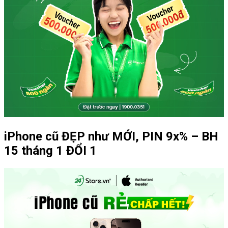
iPhone cũ ĐẸP như MỚI, PIN 9x% – BH
15 tháng 1 ĐỔI 1