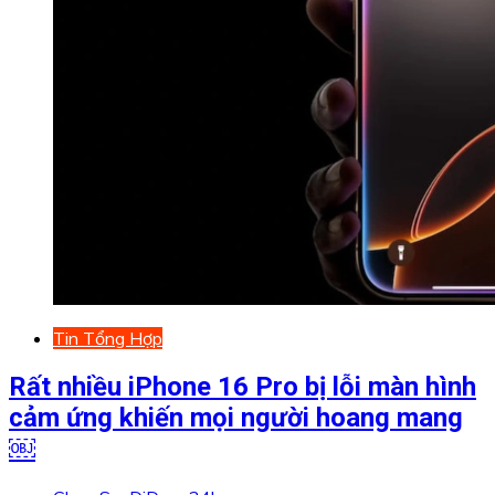
Tin Tổng Hợp
Rất nhiều iPhone 16 Pro bị lỗi màn hình
cảm ứng khiến mọi người hoang mang
￼