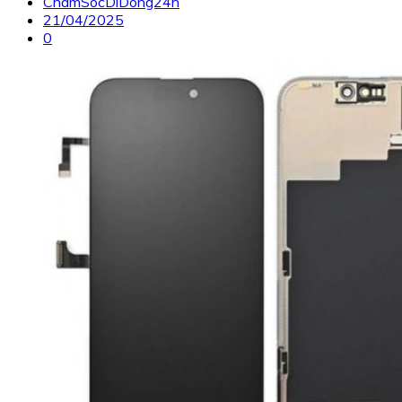
ChamSocDiDong24h
21/04/2025
0