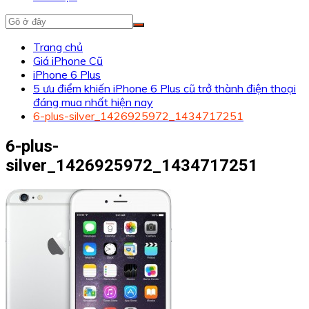
Trang chủ
Giá iPhone Cũ
iPhone 6 Plus
5 ưu điểm khiến iPhone 6 Plus cũ trở thành điện thoại
đáng mua nhất hiện nay
6-plus-silver_1426925972_1434717251
6-plus-
silver_1426925972_1434717251