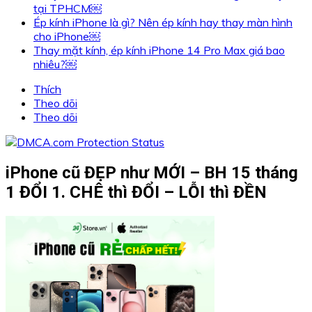
tại TPHCM￼
Ép kính iPhone là gì? Nên ép kính hay thay màn hình
cho iPhone￼
Thay mặt kính, ép kính iPhone 14 Pro Max giá bao
nhiêu?￼
Thích
Theo dõi
Theo dõi
iPhone cũ ĐẸP như MỚI – BH 15 tháng
1 ĐỔI 1. CHÊ thì ĐỔI – LỖI thì ĐỀN