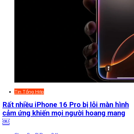
Tin Tổng Hợp
Rất nhiều iPhone 16 Pro bị lỗi màn hình
cảm ứng khiến mọi người hoang mang
￼