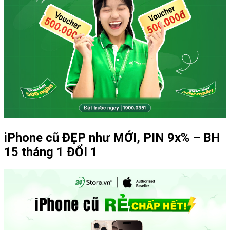
iPhone cũ ĐẸP như MỚI, PIN 9x% – BH
15 tháng 1 ĐỔI 1