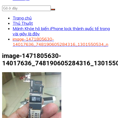
Trang chủ
Thủ Thuật
Mánh Khóe hô biến iPhone lock thành quốc tế trong
vài giây là đây
image-1471805630-
14017636_748190605284316_1301550534_n
image-1471805630-
14017636_748190605284316_130155