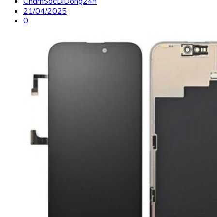
ChamSocDiDong24h
21/04/2025
0