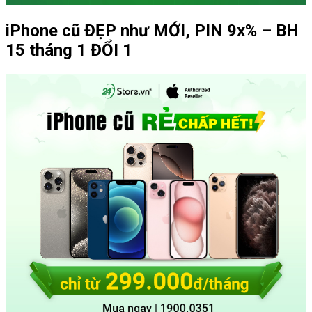
iPhone cũ ĐẸP như MỚI, PIN 9x% – BH
15 tháng 1 ĐỔI 1