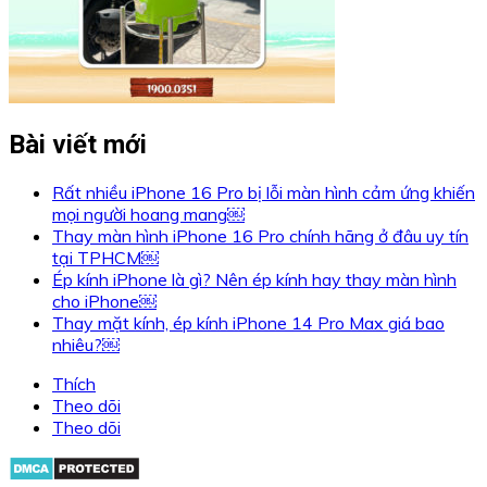
Bài viết mới
Rất nhiều iPhone 16 Pro bị lỗi màn hình cảm ứng khiến
mọi người hoang mang￼
Thay màn hình iPhone 16 Pro chính hãng ở đâu uy tín
tại TPHCM￼
Ép kính iPhone là gì? Nên ép kính hay thay màn hình
cho iPhone￼
Thay mặt kính, ép kính iPhone 14 Pro Max giá bao
nhiêu?￼
Thích
Theo dõi
Theo dõi