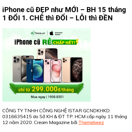
iPhone cũ ĐẸP như MỚI – BH 15 tháng
1 ĐỔI 1. CHÊ thì ĐỔI – LỖI thì ĐỀN
CÔNG TY TNHH CÔNG NGHỆ ISTAR GCNDKHKD:
0316635415 do Sở KH & ĐT TP. HCM cấp ngày 11 tháng
12 năm 2020.
Cream Magazine bởi
Themebeez