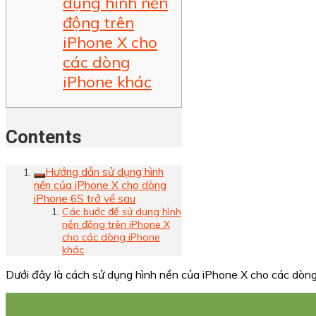
dụng hình nền
động trên
iPhone X cho
các dòng
iPhone khác
Contents
Hướng dẫn sử dụng hình
nền của iPhone X cho dòng
iPhone 6S trở về sau
Các bước để sử dụng hình
nền động trên iPhone X
cho các dòng iPhone
khác
Dưới đây là cách sử dụng hình nền của iPhone X cho các dòng