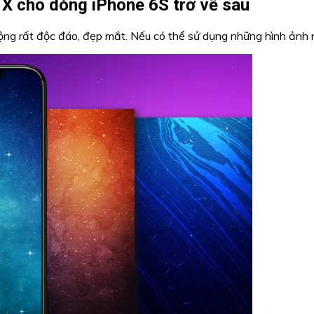
X cho dòng iPhone 6S trở về sau
ng rất độc đáo, đẹp mắt. Nếu có thể sử dụng những hình ảnh nà