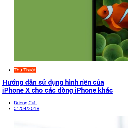
Thủ Thuật
Hướng dẫn sử dụng hình nền của
iPhone X cho các dòng iPhone khác
Dương Cưu
01/04/2018