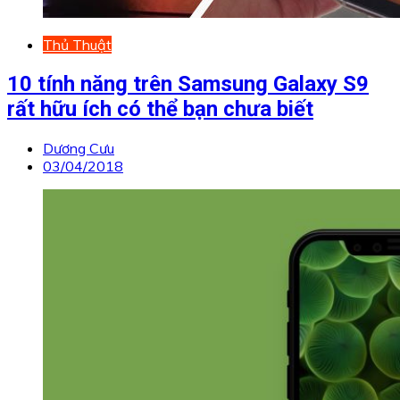
Thủ Thuật
10 tính năng trên Samsung Galaxy S9
rất hữu ích có thể bạn chưa biết
Dương Cưu
03/04/2018