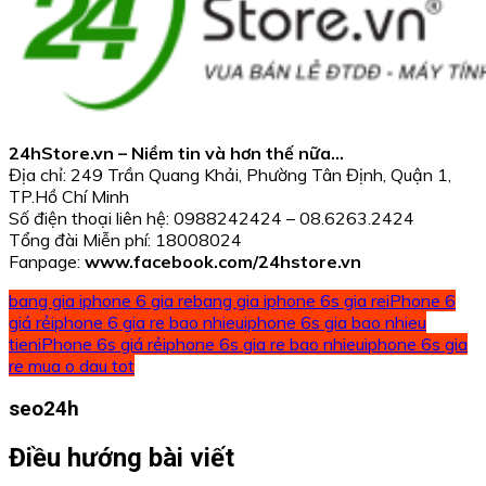
24hStore.vn – Niềm tin và hơn thế nữa…
Địa chỉ: 249 Trần Quang Khải, Phường Tân Định, Quận 1,
TP.Hồ Chí Minh
Số điện thoại liên hệ: 0988242424 – 08.6263.2424
Tổng đài Miễn phí: 18008024
Fanpage:
www.facebook.com/24hstore.vn
bang gia iphone 6 gia re
bang gia iphone 6s gia re
iPhone 6
giá rẻ
iphone 6 gia re bao nhieu
iphone 6s gia bao nhieu
tien
iPhone 6s giá rẻ
iphone 6s gia re bao nhieu
iphone 6s gia
re mua o dau tot
seo24h
Điều hướng bài viết