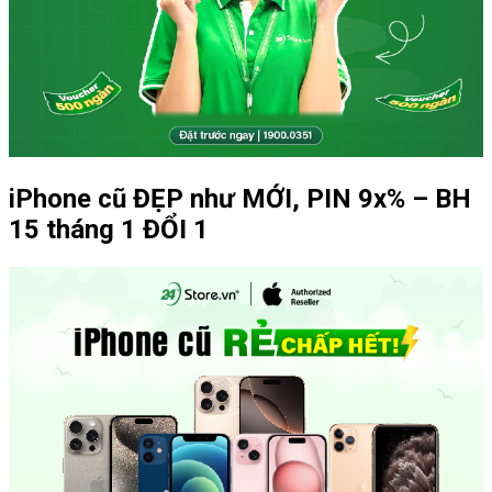
iPhone cũ ĐẸP như MỚI, PIN 9x% – BH
15 tháng 1 ĐỔI 1