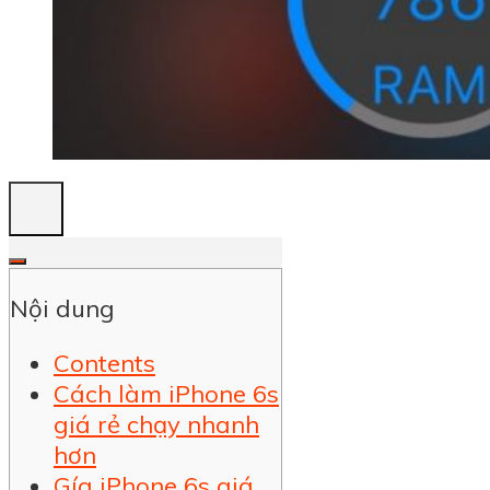
Nội dung
Contents
Cách làm iPhone 6s
giá rẻ chạy nhanh
hơn
Gía iPhone 6s giá