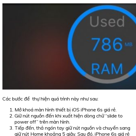
Các bước để thự hiện quá trình này như sau:
Mở khoá màn hình thiết bị iOS iPhone 6s giá rẻ.
Giữ nút nguồn đến khi xuất hiện dòng chữ “slide to
power off” trên màn hình.
Tiếp đến, thả ngón tay giữ nút nguồn và chuyển sang
giữ nút Home khoảng 5 giây. Sau đó, iPhone 6s giá rẻ