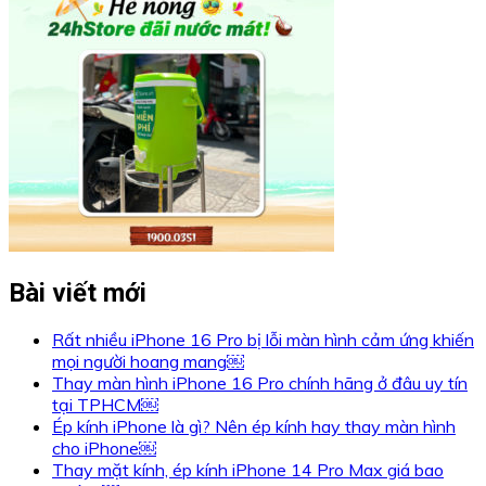
Bài viết mới
Rất nhiều iPhone 16 Pro bị lỗi màn hình cảm ứng khiến
mọi người hoang mang￼
Thay màn hình iPhone 16 Pro chính hãng ở đâu uy tín
tại TPHCM￼
Ép kính iPhone là gì? Nên ép kính hay thay màn hình
cho iPhone￼
Thay mặt kính, ép kính iPhone 14 Pro Max giá bao