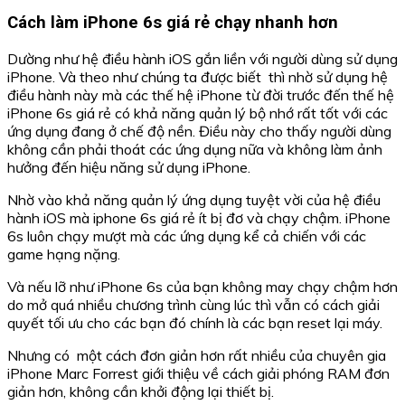
Cách làm iPhone 6s giá rẻ chạy nhanh hơn
Dường như hệ điều hành iOS gắn liền với người dùng sử dụng
iPhone. Và theo như chúng ta được biết thì nhờ sử dụng hệ
điều hành này mà các thế hệ iPhone từ đời trước đến thế hệ
iPhone 6s giá rẻ có khả năng quản lý bộ nhớ rất tốt với các
ứng dụng đang ở chế độ nền. Điều này cho thấy người dùng
không cần phải thoát các ứng dụng nữa và không làm ảnh
hưởng đến hiệu năng sử dụng iPhone.
Nhờ vào khả năng quản lý ứng dụng tuyệt vời của hệ điều
hành iOS mà iphone 6s giá rẻ ít bị đơ và chạy chậm. iPhone
6s luôn chạy mượt mà các ứng dụng kể cả chiến với các
game hạng nặng.
Và nếu lỡ như iPhone 6s của bạn không may chạy chậm hơn
do mở quá nhiều chương trình cùng lúc thì vẫn có cách giải
quyết tối ưu cho các bạn đó chính là các bạn reset lại máy.
Nhưng có một cách đơn giản hơn rất nhiều của chuyên gia
iPhone Marc Forrest giới thiệu về cách giải phóng RAM đơn
giản hơn, không cần khởi động lại thiết bị.