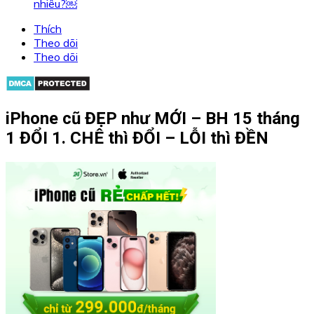
nhiêu?￼
Thích
Theo dõi
Theo dõi
iPhone cũ ĐẸP như MỚI – BH 15 tháng
1 ĐỔI 1. CHÊ thì ĐỔI – LỖI thì ĐỀN